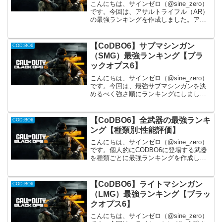
こんにちは、サインゼロ（@sine_zero）
です。今回は、アサルトライフル（AR）
の最強ランキングを作成しました。アサ
ルトライフルの特徴や性能を比較して、
個人的に順位を付けます。アタッチメン
トの組み合わせにより強さ変動は考慮し
【CoDBO6】サブマシンガン
COD:BO6
ていません。...
（SMG）最強ランキング【ブラ
ックオプス6】
こんにちは、サインゼロ（@sine_zero）
です。今回は、最強サブマシンガンを決
めるべく強さ順にランキングにしまし
た。サブマシンガンの特徴や性能を比較
して、個人的に順位を付けます。一通り
使った際の素の強さだけで判断している
【CoDBO6】全武器の最強ランキ
COD:BO6
ので、アタッチメ...
ング【種類別:性能評価】
こんにちは、サインゼロ（@sine_zero）
です。個人的にCODBO6に登場する武器
を種類ごとに最強ランキングを作成して
おり、本記事ではそれらをまとめた記事
になります。現在執筆中やアップデート
で調整が入った場合、その都度更新をし
【CoDBO6】ライトマシンガン
COD:BO6
ております...
（LMG）最強ランキング【ブラッ
クオプス6】
こんにちは、サインゼロ（@sine_zero）