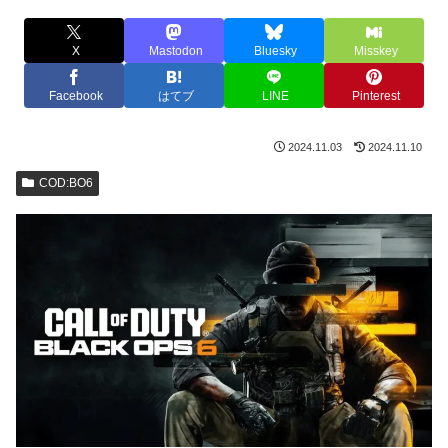
X
Mastodon
Bluesky
Misskey
Facebook
はてブ
LINE
Pinterest
2024.11.03
2024.11.10
COD:BO6