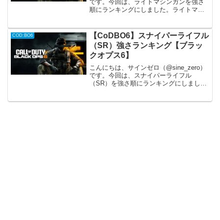
です。今回は、ライトマシンガンを強さ
順にランキングにしました。ライトマシ
ンガンの特徴や性能を比較して、個人的
に順位を付けます。一通り使った際の素
の強さだけで判断しているので、アタッ
【CoDBO6】スナイパーライフル
COD:BO6
チメントの組み...
（SR）強さランキング【ブラッ
クオプス6】
こんにちは、サインゼロ（@sine_zero）
です。今回は、スナイパーライフル
（SR）を強さ順にランキングにしまし
た。スナイパーライフルの特徴や性能を
比較して、個人的に順位を付けます。一
通り使った際の素の強さだけで判断して
いるので、アタッチ...