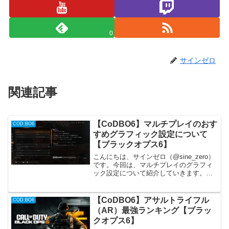
0
サインゼロ
関連記事
【CoDBO6】マルチプレイのおす
COD:BO6
すめグラフィック設定について
【ブラックオプス6】
こんにちは、サインゼロ（@sine_zero）
です。今回は、マルチプレイのグラフィ
ック設定について紹介していきます。私
が使用しているPCスペックは、「Intel
Core i9-9900K + GeForce RTX 2080」に
なります。...
【CoDBO6】アサルトライフル
COD:BO6
（AR）最強ランキング【ブラッ
クオプス6】