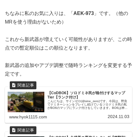
ちなみに私のお気に入りは、「
AEK-973
」です。（他の
MRを使う理由がないため）
これから新武器が増えていく可能性がありますが、この時
点での暫定順位はこの順位となります。
新武器の追加やアプデ調整で随時ランキングを変更する予
定です。
【CoDBO6】ソロドミネ民が格付けするマップ
Tier【ランク付け】
こんにちは、サインゼロ(@sine_zero)です。今回は、野良
でドミネーションをプレイし続けているソロドミネ民の私
がBO6のマップにランク付けをしていきます。BO6は神マ
ップからクソマップまで賛否分かれるマップが幅広く存在
しており、実際に...
2024.11.03
www.hyok1115.com