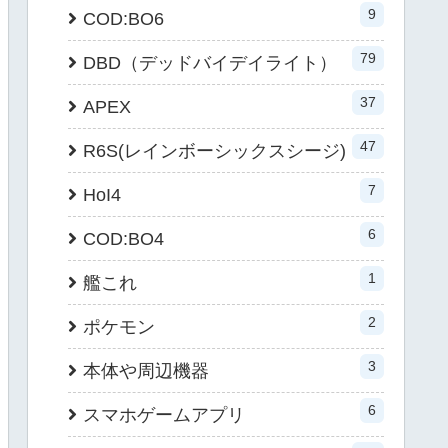
9
COD:BO6
79
DBD（デッドバイデイライト）
37
APEX
47
R6S(レインボーシックスシージ)
7
HoI4
6
COD:BO4
1
艦これ
2
ポケモン
3
本体や周辺機器
6
スマホゲームアプリ