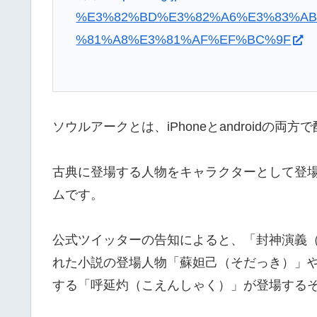
%E3%82%BD%E3%82%A6%E3%83%AB
%81%A8%E3%81%AF%EF%BC%9F
ソウルアークとは、iPhoneとandroidの
古典に登場する人物をキャラクターとして登
ムです。
公式ツイッターの告知によると、「封神演義
れた小説の登場人物「蘇妲己（そだっき）」
する「呼延灼（こえんしゃく）」が登場する