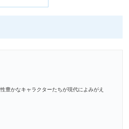
ー
！
個性豊かなキャラクターたちが現代によみがえ
！