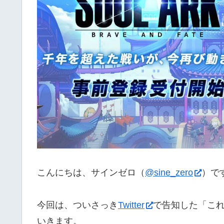
こんにちは、サインゼロ（
@sine_zero
）で
今回は、ついさっき
Twitter
で告知した「こ
いきます。