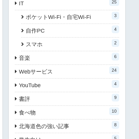
25
IT
3
ポケットWi-Fi・自宅Wi-Fi
4
自作PC
2
スマホ
6
音楽
24
Webサービス
4
YouTube
9
書評
10
食べ物
8
北海道色の強い記事
5