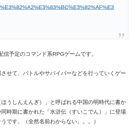
%E3%82%A2%E3%83%BC%E3%82%AF%E3
両方で配信予定のコマンド系RPGゲームです。
場させて、バトルやサバイバーなどを行っていくゲー
（ほうしんえんぎ）」と呼ばれる中国の明時代に書か
や同時期に書かれた「水滸伝（すいこでん）」に登場
そうです。（全然名前わからない。。。）