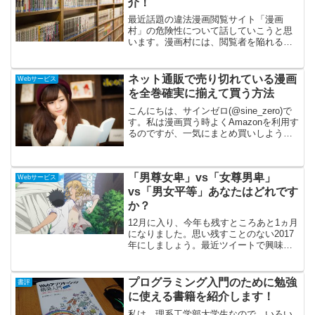
介！
最近話題の違法漫画閲覧サイト「漫画
村」の危険性について話していこうと思
います。漫画村には、閲覧者を陥れる意
外な落とし穴があります。知らず知らず
のうちに、漫画一冊より大きい金額を閲
覧者は払わされています。漫画村とは？
ネット通販で売り切れている漫画
Webサービス
この世にある漫画閲覧サイト...
を全巻確実に揃えて買う方法
こんにちは、サインゼロ(@sine_zero)で
す。私は漫画買う時よくAmazonを利用す
るのですが、一気にまとめ買いしようと
したときに、途中の1巻だけ販売していな
くて、シリーズが中途半端になる時があ
ります。その時、とてもがっかりしたの
「男尊女卑」vs「女尊男卑」
で、...
Webサービス
vs「男女平等」あなたはどれです
か？
12月に入り、今年も残すところあと1ヵ月
になりました。思い残すことのない2017
年にしましょう。最近ツイートで興味が
あるツイートを見かけたので、取り上げ
ます。今の日本は「男尊女卑」？理系選
択した時に先生から、「女性が能力で上
プログラミング入門のために勉強
書評
回っていても男性...
に使える書籍を紹介します！
私は、理系工学部大学生なので、いろい