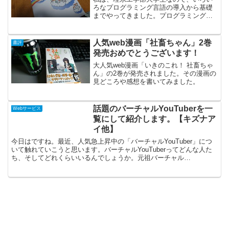
ろなプログラミング言語の導入から基礎
までやってきました。プログラミングっ
て、なかなか最初のうちは取っつきにく
て大変ですよね。私はどちらかというと
文系脳なので、余計に苦労しました。笑
人気web漫画「社畜ちゃん」2巻
書評
今回は、私のように文系の...
発売おめでとうございます！
大人気web漫画「いきのこれ！ 社畜ちゃ
ん」の2巻が発売されました。その漫画の
見どころや感想を書いてみました。
話題のバーチャルYouTuberを一
Webサービス
覧にして紹介します。【キズナア
イ他】
今日はですね。最近、人気急上昇中の「バーチャルYouTuber」につ
いて触れていこうと思います。バーチャルYouTuberってどんな人た
ち、そしてどれくらいいるんでしょうか。元祖バーチャル
YouTuber「キズナアイ」まずは、バーチャルYo...