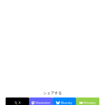
シェアする
X
Mastodon
Bluesky
Misskey