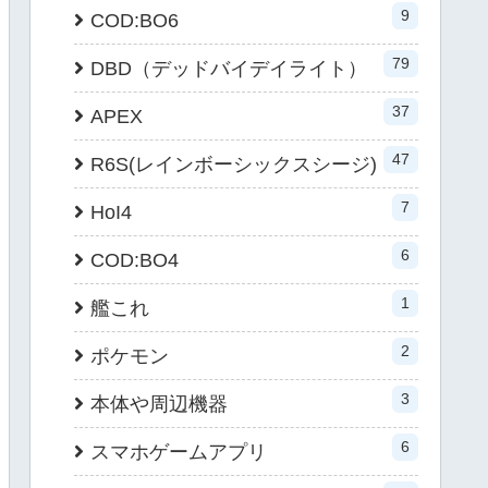
9
COD:BO6
79
DBD（デッドバイデイライト）
37
APEX
47
R6S(レインボーシックスシージ)
7
HoI4
6
COD:BO4
1
艦これ
2
ポケモン
3
本体や周辺機器
6
スマホゲームアプリ