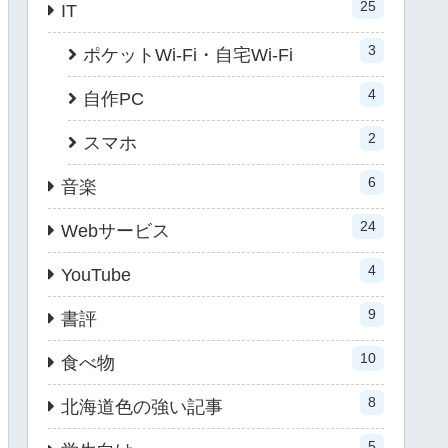
25
IT
3
ポケットWi-Fi・自宅Wi-Fi
4
自作PC
2
スマホ
6
音楽
24
Webサービス
4
YouTube
9
書評
10
食べ物
8
北海道色の強い記事
5