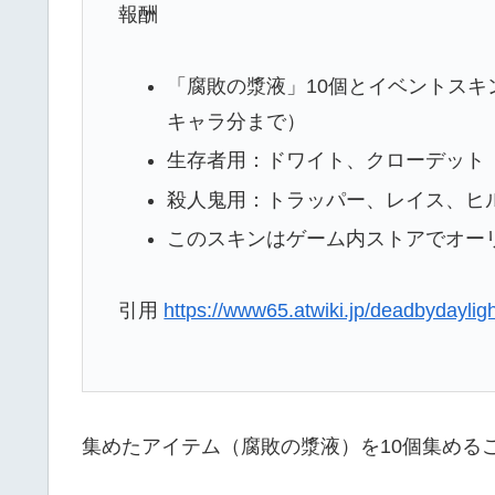
報酬
「腐敗の漿液」10個とイベントスキ
キャラ分まで）
生存者用：ドワイト、クローデット
殺人鬼用：トラッパー、レイス、ヒ
このスキンはゲーム内ストアでオー
引用
https://www65.atwiki.jp/deadbydaylig
集めたアイテム（腐敗の漿液）を10個集める