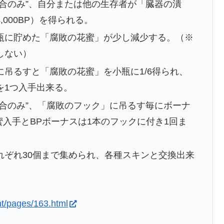
合のみ”、自分または他の生存者が「臓器の潰
000BP）を得られる。
瓶に貯めた「腐敗の花蜜」が少し減少する。（※
しない）
吊るすと「腐敗の花蜜」を小瓶に1/6得られ、
を1つ入手出来る。
合のみ”、「腐敗のフック」に吊るす毎にボーナ
花蜜入手とBPボーナスは1本のフックに付き1回ま
れぞれ30個まで集められ、各種スキンと交換出来
ht/pages/163.html