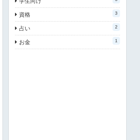
学生向け
3
資格
2
占い
1
お金