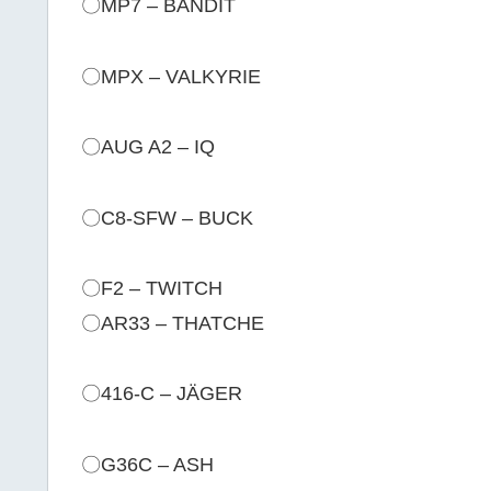
〇MP7 – BANDIT
〇MPX – VALKYRIE
〇AUG A2 – IQ
〇C8-SFW – BUCK
〇F2 – TWITCH
〇AR33 – THATCHE
〇416-C – JÄGER
〇G36C – ASH