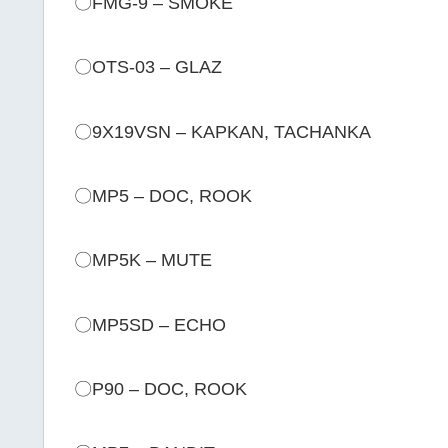
〇FMG-9 – SMOKE
〇OTS-03 – GLAZ
〇9X19VSN – KAPKAN, TACHANKA
〇MP5 – DOC, ROOK
〇MP5K – MUTE
〇MP5SD – ECHO
〇P90 – DOC, ROOK