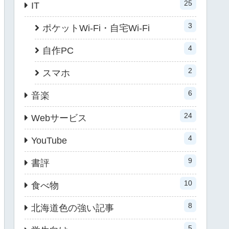
25
IT
3
ポケットWi-Fi・自宅Wi-Fi
4
自作PC
2
スマホ
6
音楽
24
Webサービス
4
YouTube
9
書評
10
食べ物
8
北海道色の強い記事
5