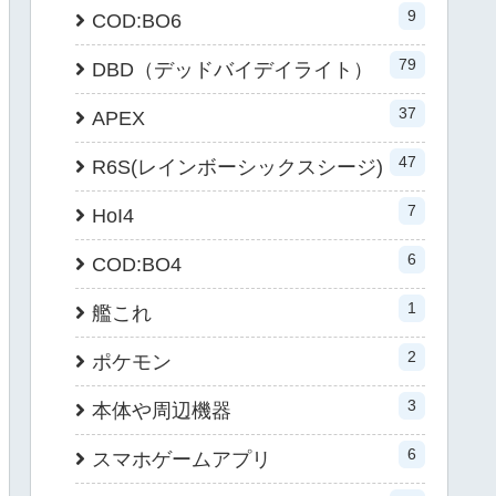
9
COD:BO6
79
DBD（デッドバイデイライト）
37
APEX
47
R6S(レインボーシックスシージ)
7
HoI4
6
COD:BO4
1
艦これ
2
ポケモン
3
本体や周辺機器
6
スマホゲームアプリ