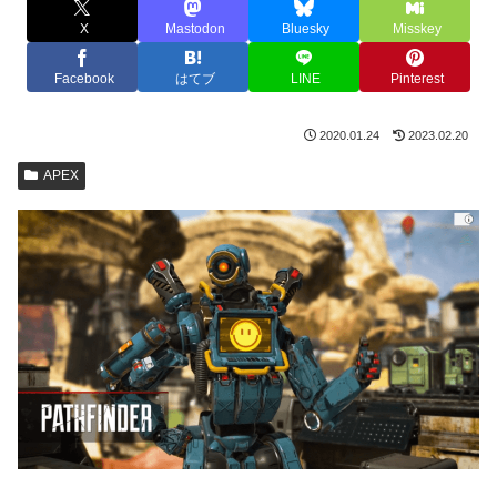
X
Mastodon
Bluesky
Misskey
Facebook
はてブ
LINE
Pinterest
2020.01.24
2023.02.20
APEX