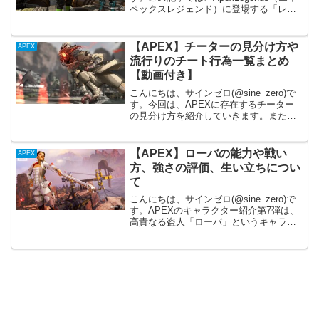
ペックスレジェンド）に登場する「レジ
ェンド（キャラクター）」の「能力」
「戦い方（立ち回り）」「強さ評価」
「生い立ち」について紹介します。ワッ
【APEX】チーターの見分け方や
APEX
トソン...
流行りのチート行為一覧まとめ
【動画付き】
こんにちは、サインゼロ(@sine_zero)で
す。今回は、APEXに存在するチーター
の見分け方を紹介していきます。また、
流行りのチート行為も一覧にまとめ紹介
します。APEXのチーターの見分け方
は？異常な当て感チーターの特徴とし
【APEX】ローバの能力や戦い
APEX
て、銃撃時の...
方、強さの評価、生い立ちについ
て
こんにちは、サインゼロ(@sine_zero)で
す。APEXのキャラクター紹介第7弾は、
高貴なる盗人「ローバ」というキャラク
ターです。盗人らしくアイテム関係の能
力を扱うことができます。ローバの生い
立ち「戦いには独特な優美さがあるの…
見せてあ...