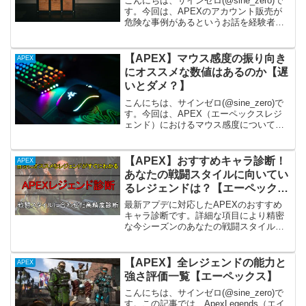
こんにちは、サインゼロ(@sine_zero)で
す。今回は、APEXのアカウント販売が
危険な事例があるというお話を経験者の
方からお聞きしたので、紹介させていた
だきます。仲介業者を利用した正規の取
引を行ったとしても、普通に詐欺行為が
【APEX】マウス感度の振り向き
APEX
行われてし...
にオススメな数値はあるのか【遅
いとダメ？】
こんにちは、サインゼロ(@sine_zero)で
す。今回は、APEX（エーペックスレジ
ェンド）におけるマウス感度について、
解説していきます。よくプロゲーマーの
配信などを見てると、「○○さんのマウス
感度や振り向きはいくつですか？」とい
【APEX】おすすめキャラ診断！
APEX
うコメン...
あなたの戦闘スタイルに向いてい
るレジェンドは？【エーペックス
レジェンズ】
最新アプデに対応したAPEXのおすすめ
キャラ診断です。詳細な項目により精密
な今シーズンのあなたの戦闘スタイルに
あったキャラを選択します。
【APEX】全レジェンドの能力と
APEX
強さ評価一覧【エーペックス】
こんにちは、サインゼロ(@sine_zero)で
す。この記事では、ApexLegends（エイ