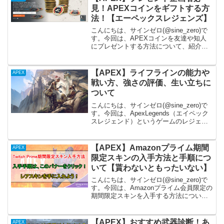
見！APEXコインをギフトする方
法！【エーペックスレジェンズ】
こんにちは、サインゼロ(@sine_zero)で
す。今回は、APEXコインを友達や知人
にプレゼントする方法について、紹介し
ます。PS4やPC版等、各種プラットフォ
ームで紹介していくので、安心してくだ
さい。これからプレゼント企画を始めた
【APEX】ライフラインの能力や
APEX
い！と...
戦い方、強さの評価、生い立ちに
ついて
こんにちは、サインゼロ(@sine_zero)で
す。今回は、ApexLegends（エイペック
スレジェンド）というゲームのレジェン
ド（キャラクター）の紹介を行っていま
す。第二弾は、戦う衛生兵「ライフライ
ン」という女性キャラクターです。私個
【APEX】Amazonプライム期間
APEX
人...
限定スキンの入手方法と手順につ
いて【貰わないともったいない】
こんにちは、サインゼロ(@sine_zero)で
す。今回は、Amazonプライム会員限定の
期間限定スキンを入手する方法につい
て、紹介していきます。Amazonが海外企
業のせいなのか、入手手順が若干わかり
にくいので、よくわからない方向けにも
【APEX】おすすめ武器診断！あ
APEX