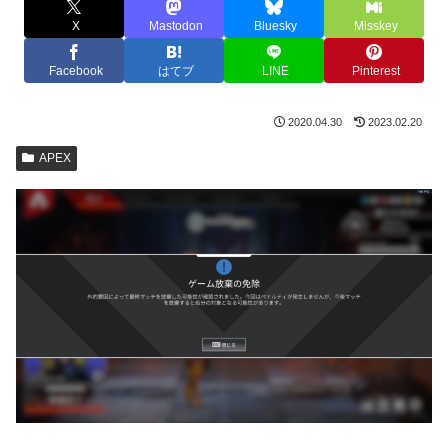
X
Mastodon
Bluesky
Misskey
Facebook
はてブ
LINE
Pinterest
2020.04.30
2023.02.20
APEX