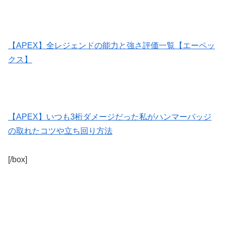
【APEX】全レジェンドの能力と強さ評価一覧【エーペッ
クス】
【APEX】いつも3桁ダメージだった私がハンマーバッジ
の取れたコツや立ち回り方法
[/box]