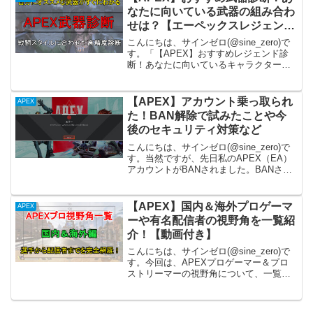
1...
なたに向いている武器の組み合わ
せは？【エーペックスレジェン
ズ】
こんにちは、サインゼロ(@sine_zero)で
す。「【APEX】おすすめレジェンド診
断！あなたに向いているキャラクター
は？【エーペックスレジェンズ】」と同
様に、武器の診断を作りました。診断の
設問は、10問です。レジェンド診断同様
【APEX】アカウント乗っ取られ
APEX
に、回答に...
た！BAN解除で試みたことや今
後のセキュリティ対策など
こんにちは、サインゼロ(@sine_zero)で
す。当然ですが、先日私のAPEX（EA）
アカウントがBANされました。BANされ
た経緯やBANを解除するために行ったこ
と、BANされないためのセキュリティの
対策を紹介します。被害者を増やさな
【APEX】国内＆海外プロゲーマ
APEX
い...
ーや有名配信者の視野角を一覧紹
介！【動画付き】
こんにちは、サインゼロ(@sine_zero)で
す。今回は、APEXプロゲーマー＆プロ
ストリーマーの視野角について、一覧紹
介していきます。（敬称略）国内だけで
なく、海外の有名プロ選手も取り上げて
いきますので、ぜひ自身の環境へ参考に